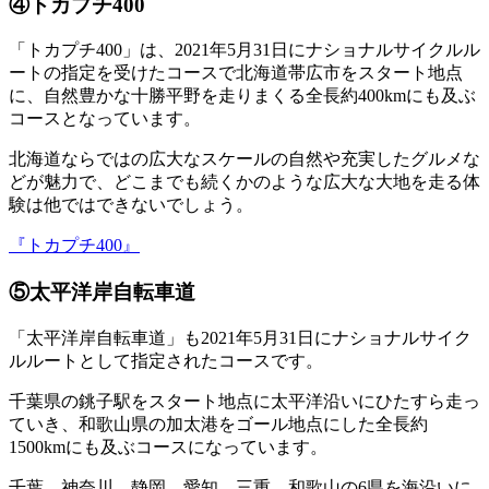
④トカプチ400
「トカプチ400」は、2021年5月31日にナショナルサイクルル
ートの指定を受けたコースで北海道帯広市をスタート地点
に、自然豊かな十勝平野を走りまくる全長約400kmにも及ぶ
コースとなっています。
北海道ならではの広大なスケールの自然や充実したグルメな
どが魅力で、どこまでも続くかのような広大な大地を走る体
験は他ではできないでしょう。
『トカプチ400』
⑤太平洋岸自転車道
「太平洋岸自転車道」も2021年5月31日にナショナルサイク
ルルートとして指定されたコースです。
千葉県の銚子駅をスタート地点に太平洋沿いにひたすら走っ
ていき、和歌山県の加太港をゴール地点にした全長約
1500kmにも及ぶコースになっています。
千葉、神奈川、静岡、愛知、三重、和歌山の6県を海沿いに