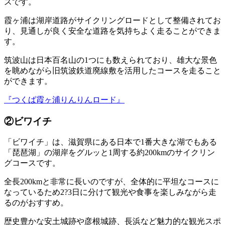
スです。
霞ヶ浦は湖岸道路がサイクリングロードとして整備されてお
り、見通しが良く安全な道路を気持ちよく走ることができま
す。
筑波山は日本百名山の1つにも数えられており、雄大な景色
を眺めながら旧筑波鉄道廃線敷を活用したコースを走ること
ができます。
『つくば霞ヶ浦りんりんロード』
②ビワイチ
「ビワイチ」は、滋賀県にある日本で1番大きな湖でもある
「琵琶湖」の湖岸をグルッと1周する約200kmのサイクリン
グコースです。
全長200kmと非常に長いのですが、全体的に平坦なコースに
なっているため2?3日に分けて観光や食事を楽しみながら走
るのがおすすめ。
歴史豊かな安土城跡や彦根城跡、長浜など魅力的な観光スポ