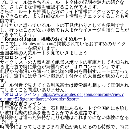
プロフィールはもちろん、ルート全体の説明や魅力の紹介な
ど、さまざまな情報を確認することができます。
さらに、ルートを推薦した方のライド情報にアクセスすること
もできるため、より詳細なルート情報をチェックすることも可
能です。
走りたいと思っているルートの下見代わりとしても便利です
し、行ったことがない場所でも大まかなイメージを掴むことが
できるでしょう。
「Routes of Japan」掲載のおすすめルート
ここでは、Routes of Japanに掲載されているおすすめのサイク
リングルートを紹介します。
全国各地の人気ルートを見ていきましょう。
オロロンライン
サイクリストの人気も高く絶景スポットの宝庫としても知られ
る北海道で特に景色が綺麗なのが「オロロンライン」です。
札幌から海沿いを通って最北端の稚内を目指すルートになって
おり、道中にはサロベツ湿原の手付かずの大自然が眺められま
す。
ゴール付近で見えてくる利尻富士は疲労感も相まって圧倒され
てしまうこと間違いありません。
『オロロンライン』
https://www.routes-of-japan.com/route/view?
c_num=52&genre=&area=&words=&sort=
千里浜なぎさライン
千里浜なぎさラインは、石川県にあるルートで全国的にも珍し
い波打ち際の砂浜を走ることができる道路です。
舗装路とは違った独特な走り心地はこれまでにない体験になる
でしょう。
時間帯によってもさまざまな景色が楽しめるのも特徴で、特に