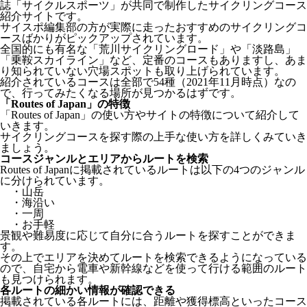
誌「サイクルスポーツ」が共同で制作したサイクリングコース
紹介サイトです。
サイスポ編集部の方が実際に走ったおすすめのサイクリングコ
ースばかりがピックアップされています。
全国的にも有名な「荒川サイクリングロード」や「淡路島」
「乗鞍スカイライン」など、定番のコースもありますし、あま
り知られていない穴場スポットも取り上げられています。
紹介されているコースは全部で54種（2021年11月時点）なの
で、行ってみたくなる場所が見つかるはずです。
「Routes of Japan」の特徴
「Routes of Japan」の使い方やサイトの特徴について紹介して
いきます。
サイクリングコースを探す際の上手な使い方を詳しくみていき
ましょう。
コースジャンルとエリアからルートを検索
Routes of Japanに掲載されているルートは以下の4つのジャンル
に分けられています。
・山岳
・海沿い
・一周
・お手軽
景観や難易度に応じて自分に合うルートを探すことができま
す。
その上でエリアを決めてルートを検索できるようになっている
ので、自宅から電車や新幹線などを使って行ける範囲のルート
も見つけられます。
各ルートの細かい情報が確認できる
掲載されている各ルートには、距離や獲得標高といったコース