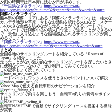
夕刻の時間帯は日本海に沈む夕日が拝めます。
『千里浜なぎさライン』
https://www.routes-of-
japan.com/route/view?c_num=32&genre=&area=&words=&sort=
阿蘇パノラマライン
熊本県の阿蘇エリアにある「阿蘇パノラマライン」は、雄大な
カルデラ地形や草原、今もなお活動を続ける火山など、スケー
ルの大きな自然を眺めながら走ることができるルートです。
このルートでは阿蘇中岳の噴火口付近まで迫ることができるの
で、景色に入り込むような臨場感あふれるサイクリングが楽し
めるでしょう。
『阿蘇パノラマライン』
https://www.routes-of-
japan.com/route/view?c_num=9&genre=&area=&words=&sort=
まとめ
全国各地のサイクリングルートを紹介している「Routes of
Japan」を紹介しました。
走ったことがない魅力的なサイクリングルートを探したいとき
に便利なツールなので、ぜひ利用してみてください。
この記事もよく読まれています！
ロードバイクにワックスを使うときのポイントについて解説
Yahoo!Mapで使える自転車用のナビゲーションを紹介
サイクリングで釣りを楽しもう！自転車×釣りの装備やポイン
トは？
自転車NAVITIMEで自動でサイクリングコースを提案する機能
が実装