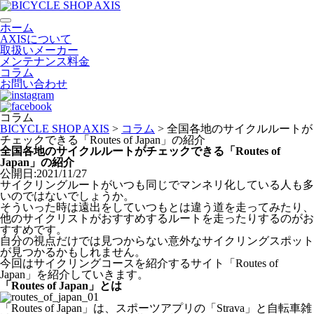
ホーム
AXISについて
取扱いメーカー
メンテナンス料金
コラム
お問い合わせ
コラム
BICYCLE SHOP AXIS
>
コラム
>
全国各地のサイクルルートが
チェックできる「Routes of Japan」の紹介
全国各地のサイクルルートがチェックできる「Routes of
Japan」の紹介
公開日:2021/11/27
サイクリングルートがいつも同じでマンネリ化している人も多
いのではないでしょうか。
そういった時は遠出をしていつもとは違う道を走ってみたり、
他のサイクリストがおすすめするルートを走ったりするのがお
すすめです。
自分の視点だけでは見つからない意外なサイクリングスポット
が見つかるかもしれません。
今回はサイクリングコースを紹介するサイト「Routes of
Japan」を紹介していきます。
「Routes of Japan」とは
「Routes of Japan」は、スポーツアプリの「Strava」と自転車雑