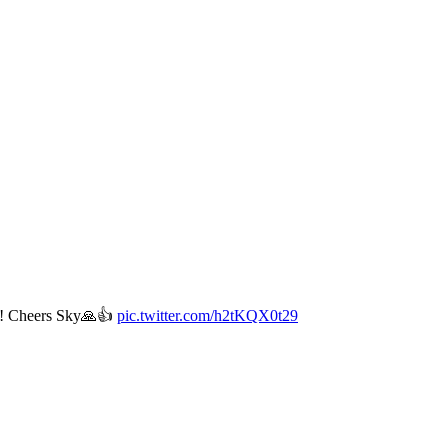
y!! Cheers Sky🙏👍
pic.twitter.com/h2tKQX0t29