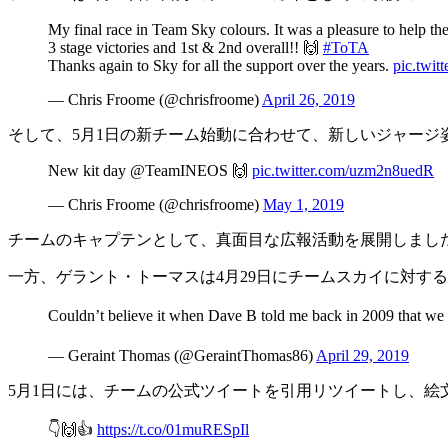
My final race in Team Sky colours. It was a pleasure to help the
3 stage victories and 1st & 2nd overall!! 🙌
#ToTA
Thanks again to Sky for all the support over the years.
pic.twi
— Chris Froome (@chrisfroome)
April 26, 2019
そして、5月1日の新チーム始動に合わせて、新しいジャージ
New kit day @TeamINEOS 🙌
pic.twitter.com/uzm2n8uedR
— Chris Froome (@chrisfroome)
May 1, 2019
チームのキャプテンとして、真面目な広報活動を展開しまし
一方、ゲラント・トーマスは4月29日にチームスカイに対す
Couldn’t believe it when Dave B told me back in 2009 that we 
— Geraint Thomas (@GeraintThomas86)
April 29, 2019
5月1日には、チームの公式ツイートを引用リツイートし、絵
👇🙌👍
https://t.co/01muRESpIl