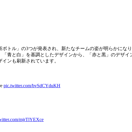
新ボトル」の3つが発表され、新たなチームの姿が明らかにな
」「青と白」を基調としたデザインから、「赤と黒」のデザイ
ザインも刷新されています。
re
pic.twitter.com/bvSdCYduKH
twitter.com/mjrTlYEXce