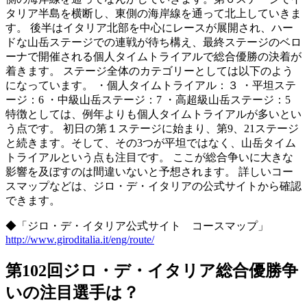
タリア半島を横断し、東側の海岸線を通って北上していきま
す。 後半はイタリア北部を中心にレースが展開され、ハー
ドな山岳ステージでの連戦が待ち構え、最終ステージのベロ
ーナで開催される個人タイムトライアルで総合優勝の決着が
着きます。 ステージ全体のカテゴリーとしては以下のよう
になっています。 ・個人タイムトライアル：３ ・平坦ステ
ージ：6 ・中級山岳ステージ：7 ・高超級山岳ステージ：5
特徴としては、例年よりも個人タイムトライアルが多いとい
う点です。 初日の第１ステージに始まり、第9、21ステージ
と続きます。そして、その3つが平坦ではなく、山岳タイム
トライアルという点も注目です。 ここが総合争いに大きな
影響を及ぼすのは間違いないと予想されます。 詳しいコー
スマップなどは、ジロ・デ・イタリアの公式サイトから確認
できます。
◆「ジロ・デ・イタリア公式サイト コースマップ」
http://www.giroditalia.it/eng/route/
第102回ジロ・デ・イタリア総合優勝争
いの注目選手は？