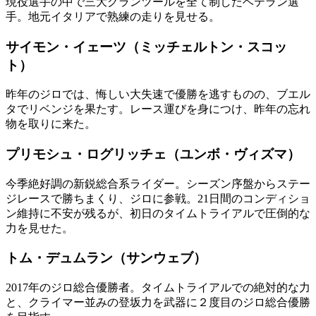
現役選手の中で三大グランツールを全て制したベテラン選
手。地元イタリアで熟練の走りを見せる。
サイモン・イェーツ（ミッチェルトン・スコッ
ト）
昨年のジロでは、悔しい大失速で優勝を逃すものの、ブエル
タでリベンジを果たす。レース運びを身につけ、昨年の忘れ
物を取りに来た。
プリモシュ・ログリッチェ（ユンボ・ヴィズマ）
今季絶好調の新鋭総合系ライダー。シーズン序盤からステー
ジレースで勝ちまくり、ジロに参戦。21日間のコンディショ
ン維持に不安が残るが、初日のタイムトライアルで圧倒的な
力を見せた。
トム・デュムラン（サンウェブ）
2017年のジロ総合優勝者。タイムトライアルでの絶対的な力
と、クライマー並みの登坂力を武器に２度目のジロ総合優勝