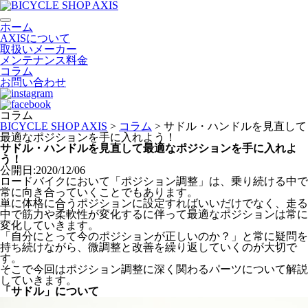
ホーム
AXISについて
取扱いメーカー
メンテナンス料金
コラム
お問い合わせ
コラム
BICYCLE SHOP AXIS
>
コラム
>
サドル・ハンドルを見直して
最適なポジションを手に入れよう！
サドル・ハンドルを見直して最適なポジションを手に入れよ
う！
公開日:2020/12/06
ロードバイクにおいて「ポジション調整」は、乗り続ける中で
常に向き合っていくことでもあります。
単に体格に合うポジションに設定すればいいだけでなく、走る
中で筋力や柔軟性が変化するに伴って最適なポジションは常に
変化していきます。
「自分にとって今のポジションが正しいのか？」と常に疑問を
持ち続けながら、微調整と改善を繰り返していくのが大切で
す。
そこで今回はポジション調整に深く関わるパーツについて解説
していきます。
「サドル」について