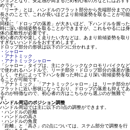
ションとなり、安定感が高まるため初心者の方などにはおすす
めです。
「リーチ」とは、ハンドルのフラット部分から先端部分までの
長さのことで、これが長いほどより前傾姿勢を取ることが可能
です。
同様に「ドロップの落差」が大きいほど、下ハンドルを握った
時に深い前傾姿勢を取ることができますが、これをやるには身
体の柔軟性が必要です。
初心者の方や楽しく走りたい方などは、あまり前傾姿勢を取り
すぎないハンドルをおすすめします。
ドロップ部分の形状は以下の3つに分かれます。
・シャロー
・アナトミック
・アナトミックシャロー
「シャロー」タイプは、主にクラシックなクロモリバイクなど
で使われるハンドルで、リーチ部分・ドロップ部分の落差が激
しく、それによって下ハンを握った時により深い前傾姿勢を取
ることが可能です。
「アナトミック」「アナトミックシャロー」は、リーチ部分が
フラットに近い形状になっており、ドロップの落差も抑えてあ
るのが特徴なので、初心者の方はこちらから選ぶのが無難で
す。
ハンドル周辺のポジション調整
ハンドル周辺では主に以下の3点の調整ができます。
・ハンドルの距離
・ハンドルの高さ
・ハンドルの角度
「距離」と「高さ」の2点については、ステム部分で調整を行