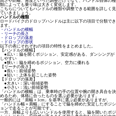
高さや距離、角度といった調整だけでなく、ハンドル自体の種
類によっても乗り味は大きく変化します。
こちらについてもハンドルの種類や調整できる範囲を詳しく見
ていきましょう。
ハンドルの種類
ロードバイクのドロップハンドルは主に以下の項目で分類でき
ます。
・ハンドルの横幅
・リーチの長さ
・ドロップの落差
・ドロップの形状
以下の表にそれぞれの項目の特性をまとめました。
【ハンドルの横幅】
●広い：脇を開くポジション、安定感がある、ダンシングが
しやすい
●狭い：脇を締めるポジション、空力に優れる
【リーチの長さ】
●長い：前傾姿勢
●短い：上体を起こした姿勢
【ドロップの落差】
●大きい：深い前傾姿勢
●小さい：浅い前傾姿勢
「ハンドルの横幅」は、乗車時の手の位置や腕の開き具合を決
めるため、体格に合ったものを選ぶ必要があります。
一般的には「肩幅＋1cm」を基準に選ぶ必要がありますが、
「ハンドル幅＝肩幅」にすることで脇を締めた安定したポジシ
ョンで走ることが可能です。
一方、肩幅よりも広いハンドルを使用すると、脇を開いたポジ