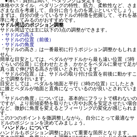
●薄い：負担は高い、ペダリングは安定する
体格やスタイル、ペダリングの特性、筋力、柔軟性など、さま
ざまな点を考慮して、自分に合うものを選ぶといいでしょう。
まずは、自分の使っているサドルの特徴を把握して、それを基
準に考えてみるのがおすすめです。
サドル周辺のポジション調整
サドル周辺では主に以下の3点の調整ができます。
・サドルの高さ
・サドルの位置（前後）
・サドルの角度
「サドルの高さ」は一番最初に行うポジション調整かもしれま
せん。
簡単な目安としては、ペダルがサドルから最も遠い位置（5時
ぐらいの位置）に合わせたとき、かかとをペダルに乗せて足が
真っ直ぐ伸び切る高さが良いとされています。
「サドルの位置」は、サドルの取り付け位置を前後に動かすこ
とで調整を行います。
目安としては、ペダルを地面と平行（3時の位置）にしたとき
に膝とペダルが地面と直角になっているのが良いとされていま
す。
「サドルの角度」については、基本的にフラットで構わないの
ですが、より前傾姿勢を取りたい方やお尻を安定させたい場合
など、微妙に角度を変えるとフィーリングの変化が感じられま
す。
この3つのポイントを微調整しながら、自分にとって最適なサ
ドルのポジションを決めてみましょう。
「ハンドル」について
ハンドルもポジション調整において重要な箇所となります。