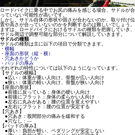
ロードバイクに乗る中でお尻の痛みを感じる場合、サドルが合
っていない可能性が高いです。
しかし、サドル自体の形状や固さが合わないのか、取り付け位
置や高さが合っていないのかを判断するのは難しいでしょう。
まずは、ロードバイクにおけるサドルの種類を把握していき、
サドル周辺で調整可能な部分について解説していきます。
サドルの種類
サドルの種類は主に以下の項目で分類できます。
・横幅
・座面の形状（縦・横）
・穴あきかどうか
・パッドの厚み
それぞれの特性については以下のようになっています。
【サドルの横幅】
●広い：体重が重い人向け、骨盤が広い人向け
●狭い：体重の軽い人向け、骨盤が狭い人向け
【座面の形状】
●前後に反っている：身体の硬い人向け
●前後にフラット：身体の柔らかい人向け
●左右に丸みがある：腰の位置を変えやすい
●左右にフラット：腰の位置が安定する
【穴あき】
●穴あき：股間部分の痛みを緩和する
●穴なし：―
【パッドの厚み】
●厚い：負担が軽い、ペダリングが安定しない