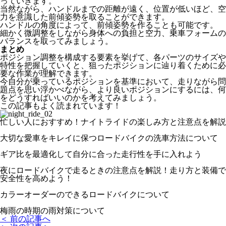
っていきます。
当然ながら、ハンドルまでの距離が遠く、位置が低いほど、空
力を意識した前傾姿勢を取ることができます。
ハンドルの角度によって、前傾姿勢を作ることも可能です。
細かく微調整をしながら身体への負担と空力、乗車フォームの
バランスを取ってみましょう。
まとめ
ポジション調整を構成する要素を挙げて、各パーツのサイズや
特性を把握していくと、狙ったポジションに辿り着くために必
要な作業が理解できます。
今自分が乗っているポジションを基準において、走りながら問
題点を思い浮かべながら、より良いポジションにするには、何
をどうすればいいのかを考えてみましょう。
この記事もよく読まれています！
忙しい人におすすめ！ナイトライドの楽しみ方と注意点を解説
大切な愛車をキレイに保つロードバイクの洗車方法について
ギア比を最適化して自分に合った走行性を手に入れよう
夜にロードバイクで走るときの注意点を解説！走り方と装備で
安全性を高めよう！
カラーオーダーのできるロードバイクについて
梅雨の時期の雨対策について
＜ 前の記事へ