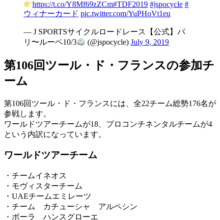
https://t.co/Y8Mf69zZCm
#TDF2019
#jspocycle
#
ウィナーカード
pic.twitter.com/YuPHoVt1eu
— J SPORTSサイクルロードレース【公式】パ
リ〜ルーベ10/3
(@jspocycle)
July 9, 2019
第106回ツール・ド・フランスの参加チ
ーム
第106回ツール・ド・フランスには、全22チーム総勢176名が
参戦します。
ワールドツアーチームが18、プロコンチネンタルチームが4
という内訳になっています。
ワールドツアーチーム
・チームイネオス
・モヴィスターチーム
・UAEチームエミレーツ
・チーム カチューシャ アルペシン
・ボーラ ハンスグローエ