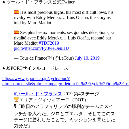
● ツール・ド・フランス公式Twitter
His most precious highs, his most difficult lows, his
rivalry with Eddy Merckx… Luis Ocaña, the story as
told by Marc Madiot.
Ses plus beaux moments, ses grandes déceptions, sa
rivalité avec Eddy Merckx… Luis Ocaña, raconté par
Marc Madiot.
#TDF2019
pic.twitter.com/Fy3weOenHU
— Tour de France™ (@LeTour)
July 10, 2019
● JSPORTサイクルロードレース
https://www.jsports.co.jp/cycle/tour/?
utm_source=site&utm_campaign=letour.fr_%2Fcycle%2Ftour%2F_re
#ツール・ド・フランス
2019 第4ステージ
エリア・ヴィヴィアーニ（DQT）
🎙「昨日のアラフィリップの勝利がチームにスイ
ッチがを入れた。ジロとブエルタ、そしてこのス
テージに勝利したことで、ミッションを果たした
気分だ」