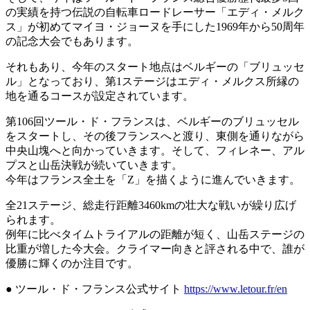
の実績を持つ伝説の自転車ロードレーサー「エディ・メルク
ス」が初めてマイヨ・ジョーヌを手にした1969年から50周年
の記念大会でもあります。
それもあり、今年のスタート地点はベルギーの「ブリュッセ
ル」となっており、第1ステージはエディ・メルクス所縁の
地を通るコースが設定されています。
第106回ツール・ド・フランスは、ベルギーのブリュッセル
をスタートし、その後フランスへと渡り、東側を通りながら
中央山塊へと向かっていきます。そして、フィレネー、アル
プスと山岳決戦が続いていきます。
今年はフランス全土を「Z」を描くように進んでいきます。
全21ステージ、総走行距離3460kmの壮大な戦いが繰り広げ
られます。
例年に比べタイムトライアルの距離が短く、山岳ステージの
比重が増した今大会。クライマー向きと評される中で、誰が
優勝に輝くのか注目です。
● ツール・ド・フランス公式サイト
https://www.letour.fr/en