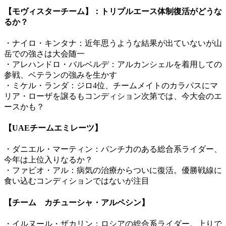
【モヴィスターチーム】：トリプルエース体制復活がどうな
るか？
・ナイロ・キンタナ：近年思うような結果が出ていないが山
岳での強さは大会随一
・アレハンドロ・バルベルデ：アルカンシェルを着用しての
参戦、ベテランの強みを生かす
・ミケル・ランダ：ジロ4位、チームメイトのカラパスにマ
リア・ローザを譲るもコンディション次第では、今大会のエ
ースかも？
【UAEチームエミレーツ】
・ダニエル・マーティン：パンチ力のある総合系ライダー、
今年は上位入りなるか？
・ファビオ・アル：病気の治療からついに復活。優勝戦線に
食い込むコンディションではないが注目
【チーム カチューシャ・アルペシン】
・イルヌール・ザカリン：ロシアの総合系ライダー。上りで